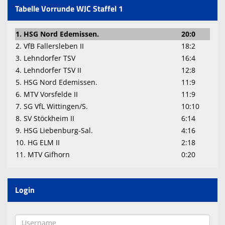
Tabelle Vorrunde WJC Staffel 1
1. HSG Nord Edemissen.
20:0
2. VfB Fallersleben II
18:2
3. Lehndorfer TSV
16:4
4. Lehndorfer TSV II
12:8
5. HSG Nord Edemissen.
11:9
6. MTV Vorsfelde II
11:9
7. SG VfL Wittingen/S.
10:10
8. SV Stöckheim II
6:14
9. HSG Liebenburg-Sal.
4:16
10. HG ELM II
2:18
11. MTV Gifhorn
0:20
Login