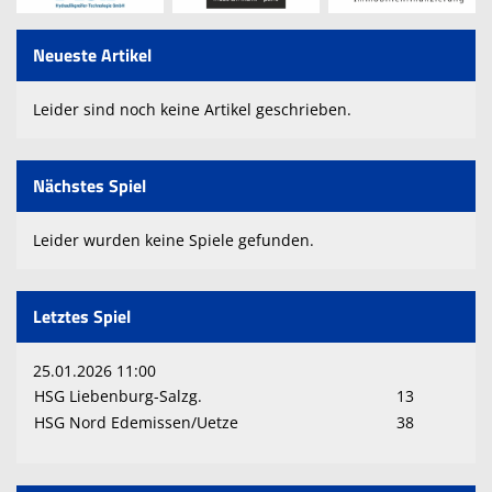
Spielpläne
Sponsoren
Neueste Artikel
Trainingszeiten
Leider sind noch keine Artikel geschrieben.
KameraInfo
Nächstes Spiel
Leider wurden keine Spiele gefunden.
Letztes Spiel
25.01.2026 11:00
HSG Liebenburg-Salzg.
13
HSG Nord Edemissen/Uetze
38