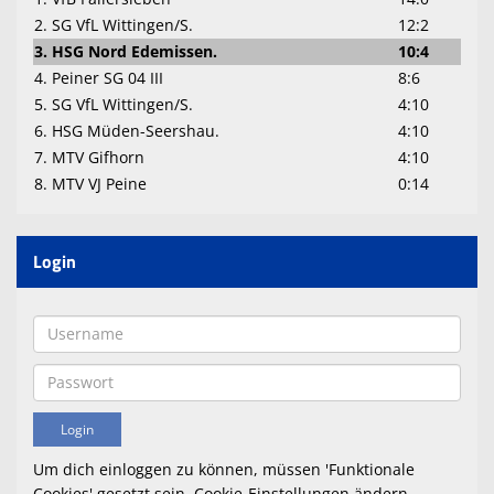
2. SG VfL Wittingen/S.
12:2
3. HSG Nord Edemissen.
10:4
4. Peiner SG 04 III
8:6
5. SG VfL Wittingen/S.
4:10
6. HSG Müden-Seershau.
4:10
7. MTV Gifhorn
4:10
8. MTV VJ Peine
0:14
Login
Um dich einloggen zu können, müssen 'Funktionale
Cookies' gesetzt sein.
Cookie-Einstellungen ändern