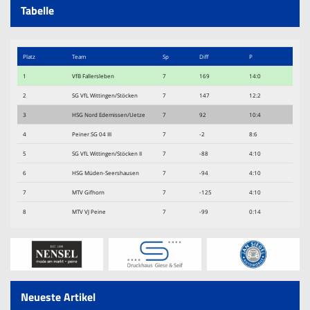
Tabelle
Platz
Team
Sp
Diff
P
1
VfB Fallersleben
7
169
14:0
2
SG VfL Wittingen/Stöcken
7
147
12:2
3
HSG Nord Edemissen/Uetze
7
92
10:4
4
Peiner SG 04 III
7
-2
8:6
5
SG VfL Wittingen/Stöcken II
7
-88
4:10
6
HSG Müden-Seershausen
7
-94
4:10
7
MTV Gifhorn
7
-125
4:10
8
MTV VJ Peine
7
-99
0:14
Neueste Artikel