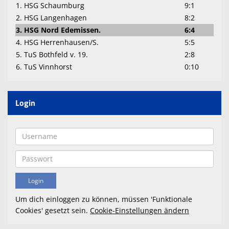
1. HSG Schaumburg
9:1
2. HSG Langenhagen
8:2
3. HSG Nord Edemissen.
6:4
4. HSG Herrenhausen/S.
5:5
5. TuS Bothfeld v. 19.
2:8
6. TuS Vinnhorst
0:10
Login
Um dich einloggen zu können, müssen 'Funktionale
Cookies' gesetzt sein.
Cookie-Einstellungen ändern