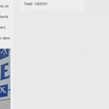
Total: 1353721
nz so
n
lecht
ert.
er dem