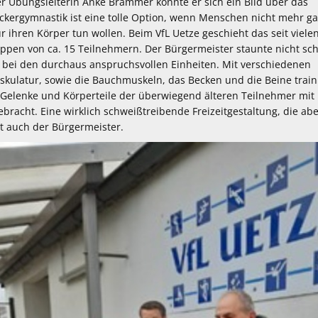
er Übungsleiterin Anke Brammer konnte er sich ein Bild über das
kergymnastik ist eine tolle Option, wenn Menschen nicht mehr ga
 ihren Körper tun wollen. Beim VfL Uetze geschieht das seit viele
uppen von ca. 15 Teilnehmern. Der Bürgermeister staunte nicht sch
 bei den durchaus anspruchsvollen Einheiten. Mit verschiedenen
latur, sowie die Bauchmuskeln, das Becken und die Beine traini
Gelenke und Körperteile der überwiegend älteren Teilnehmer mit
bracht. Eine wirklich schweißtreibende Freizeitgestaltung, die ab
t auch der Bürgermeister.