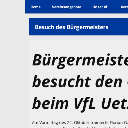
Home
Vereinsangebote
Unser VfL
Ver
Besuch des Bürgermeisters
Bürgermeiste
besucht den
beim VfL Uet
Am Vormittag des 22. Oktober trainierte Florian 