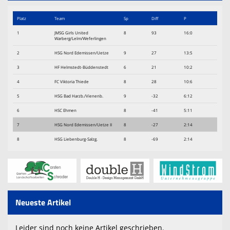
Spielpläne
Platz
Team
Sp
Diff
P
Sponsoren
1
JMSG Girls United
8
93
16:0
Warberg/Lelm/Weferlingen
Trainingszeiten
2
HSG Nord Edemissen/Uetze
9
27
13:5
KameraInfo
3
HF Helmstedt-Büddenstedt
6
21
10:2
4
FC Viktoria Thiede
8
28
10:6
5
HSG Bad Harzb./Vienenb.
9
-32
6:12
6
HSC Ehmen
8
-41
5:11
7
HSG Nord Edemissen/Uetze II
8
-27
2:14
8
HSG Liebenburg-Salzg.
8
-69
2:14
Neueste Artikel
Leider sind noch keine Artikel geschrieben.