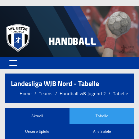
Home
Landesliga WJB Nord - Tabelle
Vereinsangebote
Home
Teams
Handball wB-Jugend 2
Tabelle
Unser VfL
Vereinsformulare
Aktuell
Tabelle
Kontaktformular
Unsere Spiele
Alle Spiele