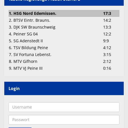
1. HSG Nord Edemissen.
17:3
2. BTSV Eintr. Brauns.
14:2
3. DJK SW Braunschweig
13:3
4. Peiner SG 04
12:2
5. SG Adenstedt II
9:9
6. TSV Bildung Peine
4:12
7. SV Fortuna Lebenst.
3:15
8. MTV Gifhorn
2:12
9. MTV VJ Peine III
0:16
Login