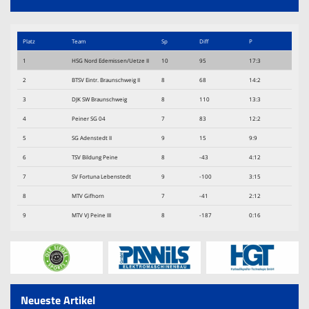
Platz
Team
Sp
Diff
P
1
HSG Nord Edemissen/Uetze II
10
95
17:3
2
BTSV Eintr. Braunschweig II
8
68
14:2
3
DJK SW Braunschweig
8
110
13:3
4
Peiner SG 04
7
83
12:2
5
SG Adenstedt II
9
15
9:9
6
TSV Bildung Peine
8
-43
4:12
7
SV Fortuna Lebenstedt
9
-100
3:15
8
MTV Gifhorn
7
-41
2:12
9
MTV VJ Peine III
8
-187
0:16
Neueste Artikel