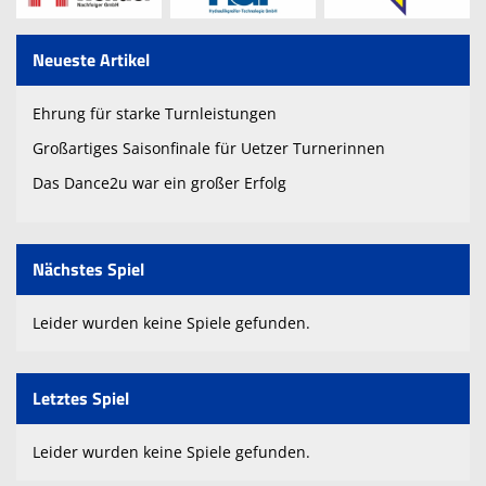
Neueste Artikel
Ehrung für starke Turnleistungen
Großartiges Saisonfinale für Uetzer Turnerinnen
Das Dance2u war ein großer Erfolg
Nächstes Spiel
Leider wurden keine Spiele gefunden.
Letztes Spiel
Leider wurden keine Spiele gefunden.