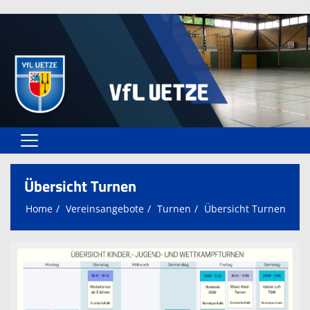
Home
Übersicht Turnen
Vereinsangebote
Home
Vereinsangebote
Turnen
Übersicht Turnen
Unser VfL
Vereinsformulare
Kontaktformular