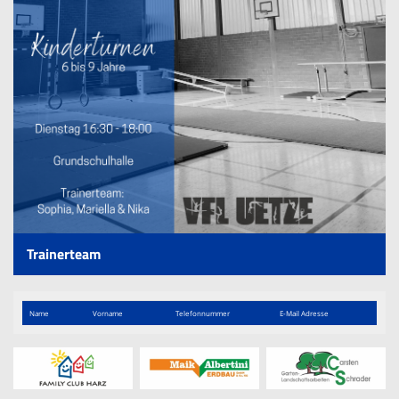
Spielpläne
Sponsoren
Trainingszeiten
KameraInfo
Trainerteam
Name
Vorname
Telefon​nummer
E-Mail Adresse