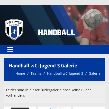
Home
Handball wC-Jugend 3 Galerie
Vereinsangebote
Home
Teams
Handball wC-Jugend 3
Galerie
Unser VfL
Vereinsformulare
Leider sind in dieser Bildergalerie noch keine Bilder
vorhanden.
Kontaktformular