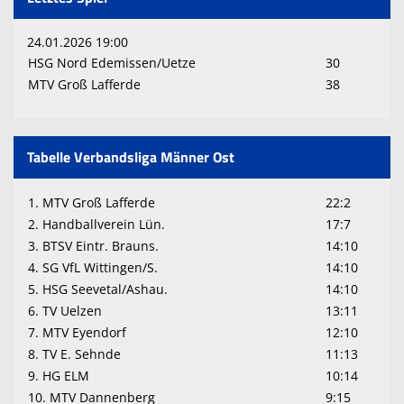
24.01.2026 19:00
HSG Nord Edemissen/Uetze
30
MTV Groß Lafferde
38
Tabelle Verbandsliga Männer Ost
1. MTV Groß Lafferde
22:2
2. Handballverein Lün.
17:7
3. BTSV Eintr. Brauns.
14:10
4. SG VfL Wittingen/S.
14:10
5. HSG Seevetal/Ashau.
14:10
6. TV Uelzen
13:11
7. MTV Eyendorf
12:10
8. TV E. Sehnde
11:13
9. HG ELM
10:14
10. MTV Dannenberg
9:15