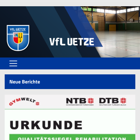
Home
Neue Berichte
Vereinsangebote
Unser VfL
Vereinsformulare
Kontaktformular